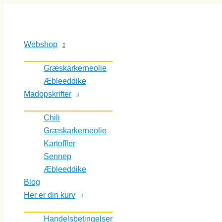
Gå
Økologisk
til
græskarkerneolie
indholdet
1
l
Webshop
antal
Græskarkerneolie
Æbleeddike
Madopskrifter
Chili
Græskarkerneolie
Kartoffler
Sennep
Æbleeddike
Blog
Her er din kurv
Handelsbetingelser