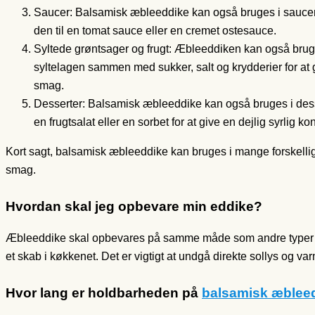
Saucer: Balsamisk æbleeddike kan også bruges i saucer og 
den til en tomat sauce eller en cremet ostesauce.
Syltede grøntsager og frugt: Æbleeddiken kan også bruges 
syltelagen sammen med sukker, salt og krydderier for at gi
smag.
Desserter: Balsamisk æbleeddike kan også bruges i dessert
en frugtsalat eller en sorbet for at give en dejlig syrlig k
Kort sagt, balsamisk æbleeddike kan bruges i mange forskellige re
smag.
Hvordan skal jeg opbevare min eddike?
Æbleeddike skal opbevares på samme måde som andre typer af e
et skab i køkkenet. Det er vigtigt at undgå direkte sollys og v
Hvor lang er holdbarheden på
balsamisk æblee