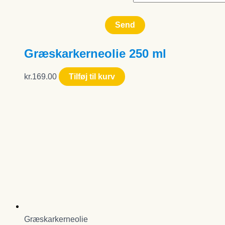
Græskarkerneolie 250 ml
kr.
169.00
Tilføj til kurv
Græskarkerneolie