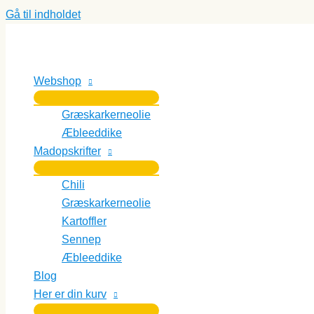
Gå til indholdet
Webshop
Græskarkerneolie
Æbleeddike
Madopskrifter
Chili
Græskarkerneolie
Kartoffler
Sennep
Æbleeddike
Blog
Her er din kurv