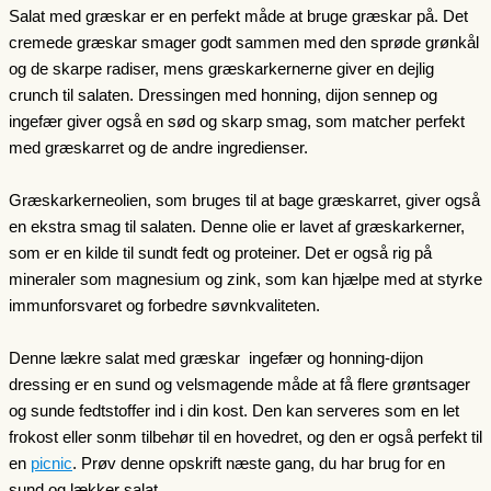
Salat med græskar er en perfekt måde at bruge græskar på. Det
cremede græskar smager godt sammen med den sprøde grønkål
og de skarpe radiser, mens græskarkernerne giver en dejlig
crunch til salaten. Dressingen med honning, dijon sennep og
ingefær giver også en sød og skarp smag, som matcher perfekt
med græskarret og de andre ingredienser.
Græskarkerneolien, som bruges til at bage græskarret, giver også
en ekstra smag til salaten. Denne olie er lavet af græskarkerner,
som er en kilde til sundt fedt og proteiner. Det er også rig på
mineraler som magnesium og zink, som kan hjælpe med at styrke
immunforsvaret og forbedre søvnkvaliteten.
Denne lækre salat med græskar ingefær og honning-dijon
dressing er en sund og velsmagende måde at få flere grøntsager
og sunde fedtstoffer ind i din kost. Den kan serveres som en let
frokost eller sonm tilbehør til en hovedret, og den er også perfekt til
en
picnic
. Prøv denne opskrift næste gang, du har brug for en
sund og lækker salat.