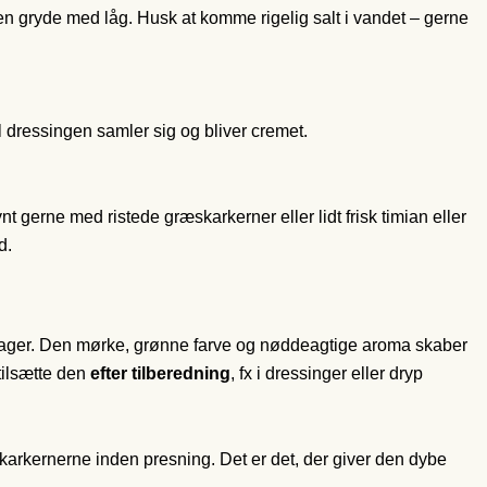
i en gryde med låg. Husk at komme rigelig salt i vandet – gerne
l dressingen samler sig og bliver cremet.
nt gerne med ristede græskarkerner eller lidt frisk timian eller
ød.
røntsager. Den mørke, grønne farve og nøddeagtige aroma skaber
 tilsætte den
efter tilberedning
, fx i dressinger eller dryp
skarkernerne inden presning. Det er det, der giver den dybe