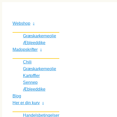
Gå
til
indholdet
Webshop
Græskarkerneolie
Æbleeddike
Madopskrifter
Chili
Græskarkerneolie
Kartoffler
Sennep
Æbleeddike
Blog
Her er din kurv
Handelsbetingelser