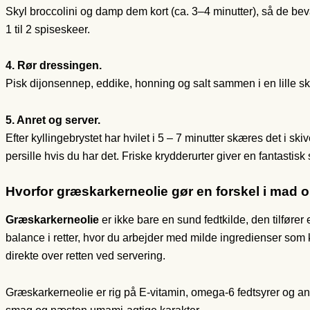
Skyl broccolini og damp dem kort (ca. 3–4 minutter), så de beva
1 til 2 spiseskeer.
4. Rør dressingen.
Pisk dijonsennep, eddike, honning og salt sammen i en lille skå
5. Anret og server.
Efter kyllingebrystet har hvilet i 5 – 7 minutter skæres det i sk
persille hvis du har det. Friske krydderurter giver en fantastisk
Hvorfor græskarkerneolie gør en forskel i mad o
Græskarkerneolie
er ikke bare en sund fedtkilde, den tilføre
balance i retter, hvor du arbejder med milde ingredienser som ka
direkte over retten ved servering.
Græskarkerneolie er rig på E-vitamin, omega-6 fedtsyrer og ant