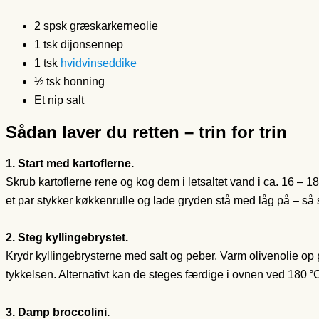
2 spsk græskarkerneolie
1 tsk dijonsennep
1 tsk
hvidvinseddike
½ tsk honning
Et nip salt
Sådan laver du retten – trin for trin
1. Start med kartoflerne.
Skrub kartoflerne rene og kog dem i letsaltet vand i ca. 16 – 18
et par stykker køkkenrulle og lade gryden stå med låg på – så s
2. Steg kyllingebrystet.
Krydr kyllingebrysterne med salt og peber. Varm olivenolie op 
tykkelsen. Alternativt kan de steges færdige i ovnen ved 180 °C
3. Damp broccolini.