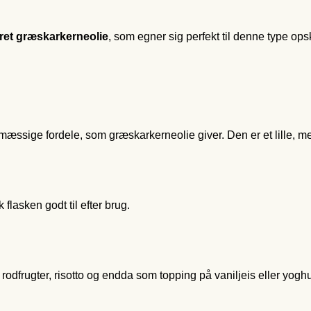
ret græskarkerneolie
, som egner sig perfekt til denne type opskr
ige fordele, som græskarkerneolie giver. Den er et lille, men vig
lasken godt til efter brug.
e rodfrugter, risotto og endda som topping på vaniljeis eller yog