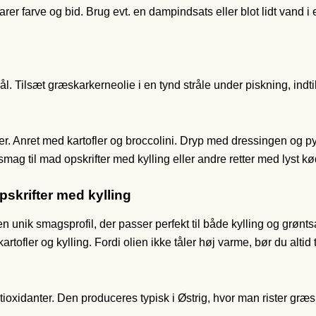
rer farve og bid. Brug evt. en dampindsats eller blot lidt vand 
l. Tilsæt græskarkerneolie i en tynd stråle under piskning, indti
iver. Anret med kartofler og broccolini. Dryp med dressingen og py
 smag til mad opskrifter med kylling eller andre retter med lyst k
pskrifter med kylling
r en unik smagsprofil, der passer perfekt til både kylling og g
rtofler og kylling. Fordi olien ikke tåler høj varme, bør du altid
ioxidanter. Den produceres typisk i Østrig, hvor man rister græ