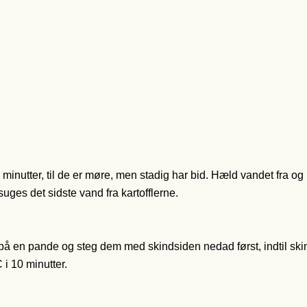
 minutter, til de er møre, men stadig har bid. Hæld vandet fra og
uges det sidste vand fra kartofflerne.
på en pande og steg dem med skindsiden nedad først, indtil skin
 i 10 minutter.