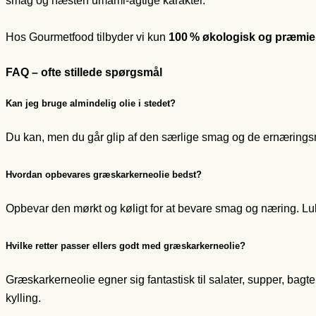
smag og næsten umami-agtige karakter.
Hos Gourmetfood tilbyder vi kun
100 % økologisk og præmie
FAQ – ofte stillede spørgsmål
Kan jeg bruge almindelig olie i stedet?
Du kan, men du går glip af den særlige smag og de ernæringsmæss
Hvordan opbevares græskarkerneolie bedst?
Opbevar den mørkt og køligt for at bevare smag og næring. Luk f
Hvilke retter passer ellers godt med græskarkerneolie?
Græskarkerneolie egner sig fantastisk til salater, supper, bagt
kylling.